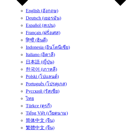
English (อังกฤษ)
Deutsch (เยอรมัน)
Español (สเปน)
Français (ฝรั่งเศส)
हिन्दी (ฮินดี)
Indonesia (อินโดนีเซีย)
Italiano (อิตาลี)
日本語 (ญี่ปุ่น)
한국어 (เกาหลี)
Polski (โปแลนด์)
Português (โปรตุเกส)
Русский (รัสเซีย)
ไทย
Türkçe (ตุรกี)
Tiếng Việt (เวียดนาม)
简体中文 (จีน)
繁體中文 (จีน)